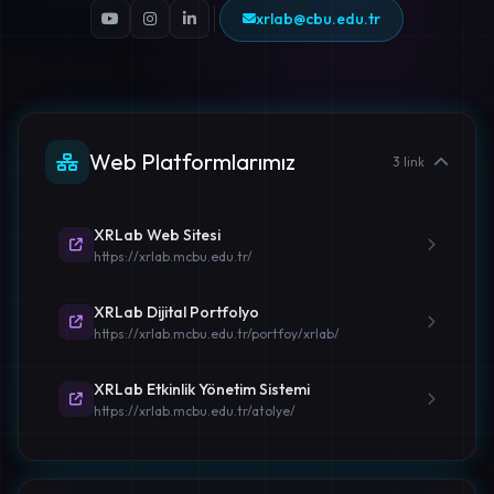
xrlab@cbu.edu.tr
Web Platformlarımız
3 link
XRLab Web Sitesi
https://xrlab.mcbu.edu.tr/
XRLab Dijital Portfolyo
https://xrlab.mcbu.edu.tr/portfoy/xrlab/
XRLab Etkinlik Yönetim Sistemi
https://xrlab.mcbu.edu.tr/atolye/